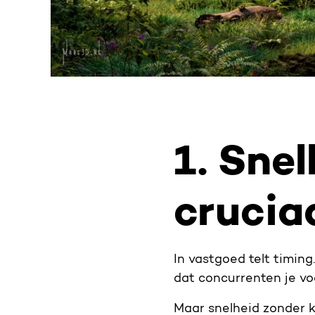
1. Snel
cruciaa
In vastgoed telt timin
dat concurrenten je voo
Maar snelheid zonder kw