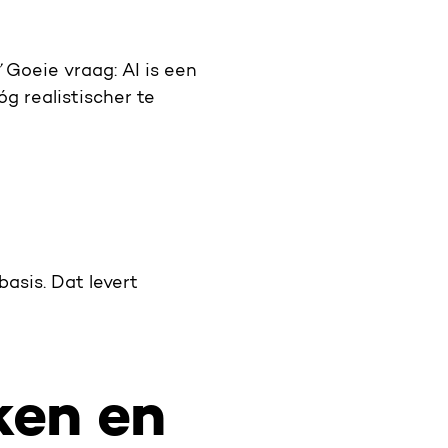
”
Goeie vraag: AI is een
óg realistischer te
asis. Dat levert
ken en