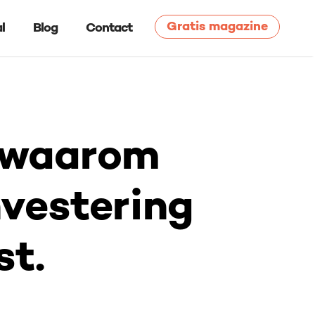
Gratis magazine
l
Blog
Contact
ost.
p waarom
nvestering
st.