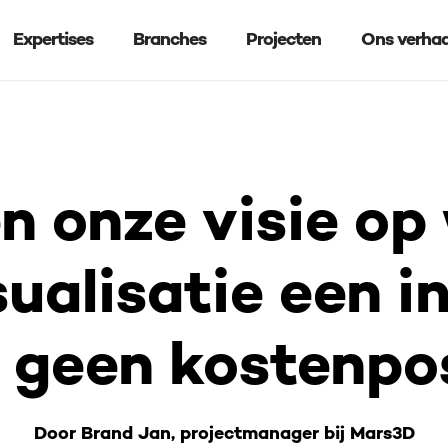
Expertises
Branches
Projecten
Ons verhaa
terke visualisatie een investering is, geen kostenp
n onze visie o
sualisatie een i
, geen kostenpo
Door Brand Jan, projectmanager bij Mars3D