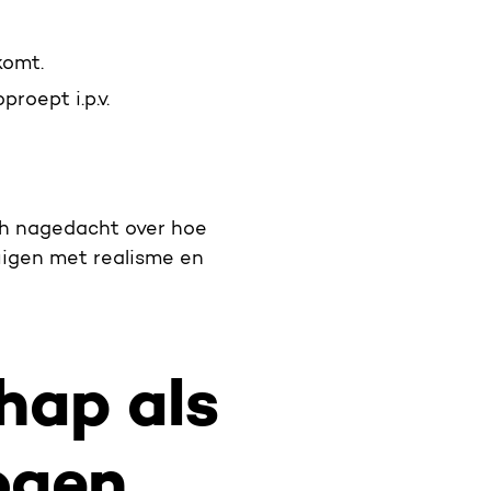
komt.
roept i.p.v.
ch nagedacht over hoe
igen met realisme en
hap als
ogen