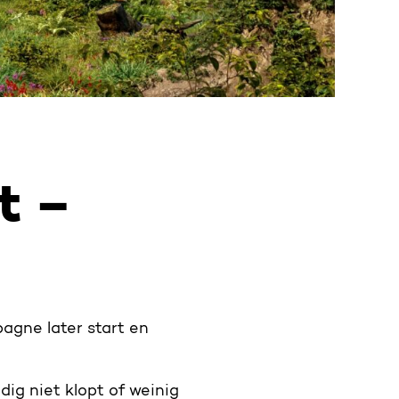
t –
agne later start en
dig niet klopt of weinig