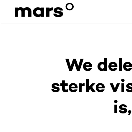
Home
»
Blog
»
We delen onze visie op waarom s
We dele
sterke vi
is