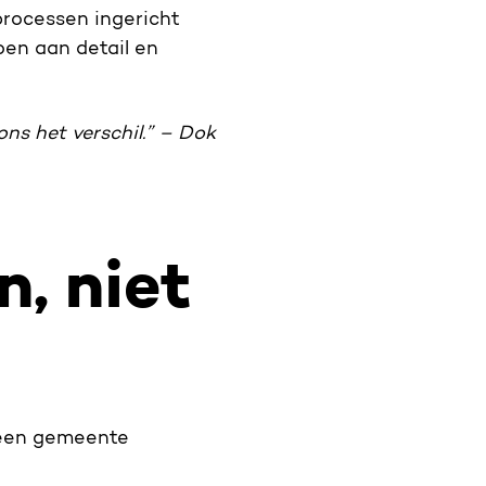
processen ingericht
oen aan detail en
ns het verschil.”
– Dok
n, niet
j een gemeente