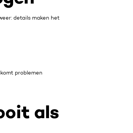
 weer: details maken het
orkomt problemen
ooit als