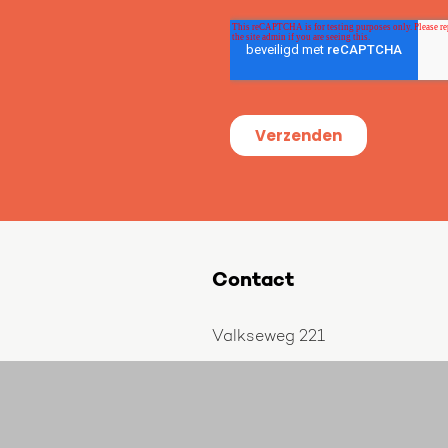
Contact
Valkseweg 221
3771 SE Barneveld
The Netherlands