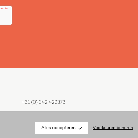
+31 (0) 342 422373
info@mars3d.nl
Alles accepteren
Kvk 54265940
Voorkeuren beheren