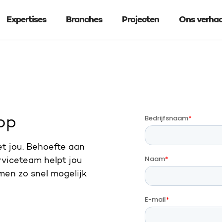
Expertises
Branches
Projecten
Ons verhaa
op
et jou. Behoefte aan
rviceteam helpt jou
men zo snel mogelijk