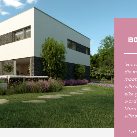
"Bouw
die i
maat
villa
elke 
worde
Mars
villa’
- Lo