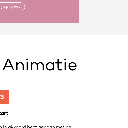
ijk project
 Animatie
3
tart
s je akkoord bent gegaan met de