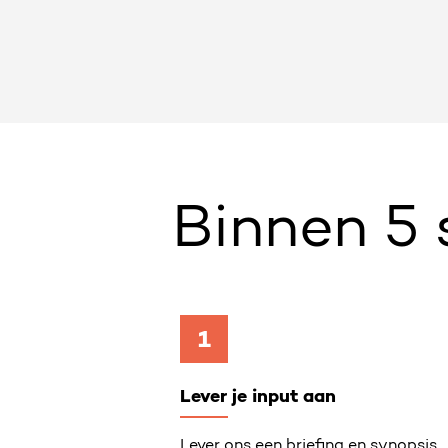
Binnen 5
1
Lever je input aan
Lever ons een briefing en synopsis