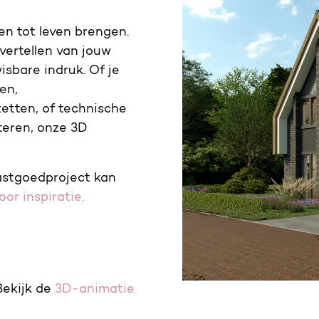
n tot leven brengen.
vertellen van jouw
isbare indruk. Of je
en,
etten, of technische
nteren, onze 3D
astgoedproject kan
or inspiratie.
Bekijk de
3D-animatie.