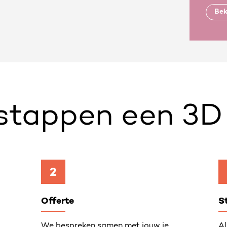
Bek
 stappen een 3D
2
Offerte
S
We bespreken samen met jouw je
Al